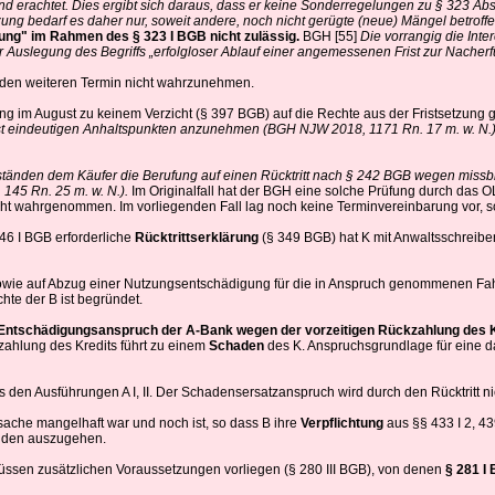
rachtet. Dies ergibt sich daraus, dass er keine Sonderregelungen zu § 323 Abs. 1
zung bedarf es daher nur, soweit andere, noch nicht gerügte (neue) Mängel betrof
zung" im Rahmen des § 323 I BGB nicht zulässig.
BGH [55]
Die vorrangig die Int
ur Auslegung des Begriffs „erfolgloser Ablauf einer angemessenen Frist zur Nache
 den weiteren Termin nicht wahrzunehmen.
ng im August zu keinem Verzicht (§ 397 BGB) auf die Rechte aus der Fristsetzung 
onst eindeutigen Anhaltspunkten anzunehmen (BGH NJW 2018, 1171 Rn. 17 m. w. N.
tänden dem Käufer die Berufung auf einen Rücktritt nach § 242 BGB wegen missbrä
 145 Rn. 25 m. w. N.).
Im Originalfall hat der BGH eine solche Prüfung durch das OL
icht wahrgenommen. Im vorliegenden Fall lag noch keine Terminvereinbarung vor, so
346 I BGB erforderliche
Rücktrittserklärung
(§ 349 BGB) hat K mit Anwaltsschreibe
wie auf Abzug einer Nutzungsentschädigung für die in Anspruch genommenen Fahrl
te der B ist begründet.
 Entschädigungsanspruch der A-Bank wegen der vorzeitigen Rückzahlung des 
kzahlung des Kredits führt zu einem
Schaden
des K. Anspruchsgrundlage für eine
aus den Ausführungen A I, II. Der Schadensersatzanspruch wird durch den Rücktritt 
sache mangelhaft war und noch ist, so dass B ihre
Verpflichtung
aus §§ 433 I 2, 
ulden auszugehen.
t, müssen zusätzlichen Voraussetzungen vorliegen (§ 280 III BGB), von denen
§ 281 I