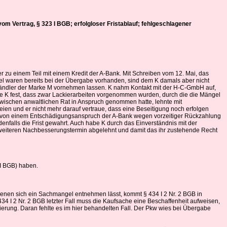
vom Vertrag, § 323 I BGB; erfolgloser Fristablauf; fehlgeschlagener
zu einem Teil mit einem Kredit der A-Bank. Mit Schreiben vom 12. Mai, das
el waren bereits bei der Übergabe vorhanden, sind dem K damals aber nicht
shändler der Marke M vornehmen lassen. K nahm Kontakt mit der H-C-GmbH auf,
te K fest, dass zwar Lackierarbeiten vorgenommen wurden, durch die die Mängel
nzwischen anwaltlichen Rat in Anspruch genommen hatte, lehnte mit
eien und er nicht mehr darauf vertraue, dass eine Beseitigung noch erfolgen
g von einem Entschädigungsanspruch der A-Bank wegen vorzeitiger Rückzahlung
denfalls die Frist gewahrt. Auch habe K durch das Einverständnis mit der
n weiteren Nachbesserungstermin abgelehnt und damit das ihr zustehende Recht
6 I BGB) haben.
enen sich ein Sachmangel entnehmen lässt, kommt § 434 I 2 Nr. 2 BGB in
4 I 2 Nr. 2 BGB letzter Fall muss die Kaufsache eine Beschaffenheit aufweisen,
ierung. Daran fehlte es im hier behandelten Fall. Der Pkw wies bei Übergabe