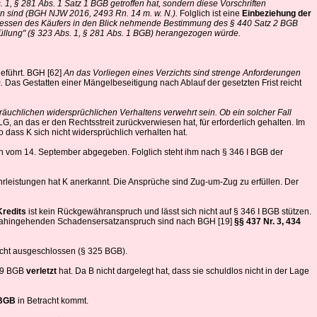
, § 281 Abs. 1 Satz 1 BGB getroffen hat, sondern diese Vorschriften
fen sind (BGH NJW 2016, 2493 Rn. 14 m. w. N.).
Folglich ist eine
Einbeziehung der
eressen des Käufers in den Blick nehmende Bestimmung des § 440 Satz 2 BGB
rfüllung" (§ 323 Abs. 1, § 281 Abs. 1 BGB) herangezogen würde.
geführt. BGH [62]
An das Vorliegen eines Verzichts sind strenge Anforderungen
).
Das Gestatten einer Mängelbeseitigung nach Ablauf der gesetzten Frist reicht
uchlichen widersprüchlichen Verhaltens verwehrt sein. Ob ein solcher Fall
G, an das er den Rechtsstreit zurückverwiesen hat, für erforderlich gehalten. Im
 dass K sich nicht widersprüchlich verhalten hat.
n vom 14. September abgegeben. Folglich steht ihm nach § 346 I BGB der
eistungen hat K anerkannt. Die Ansprüche sind Zug-um-Zug zu erfüllen. Der
Kredits
ist kein Rückgewähranspruch und lässt sich nicht auf § 346 I BGB stützen.
 dahingehenden Schadensersatzanspruch sind nach BGH [19]
§§ 437 Nr. 3, 434
nicht ausgeschlossen (§ 325 BGB).
439 BGB
verletzt
hat. Da B nicht dargelegt hat, dass sie schuldlos nicht in der Lage
 BGB
in Betracht kommt.