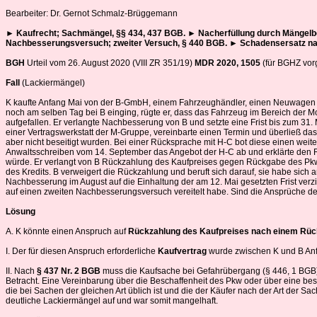
Bearbeiter: Dr. Gernot Schmalz-Brüggemann
►
Kaufrecht; Sachmängel, §§ 434, 437 BGB.
►
Nacherfüllung durch Mängelb
Nachbesserungsversuch; zweiter Versuch, § 440 BGB.
►
Schadensersatz nach
BGH
Urteil vom 26. August 2020 (VIII ZR 351/19)
MDR 2020, 1505
(für BGHZ vor
Fall
(Lackiermängel)
K kaufte Anfang Mai von der B-GmbH, einem Fahrzeughändler, einen Neuwagen der
noch am selben Tag bei B einging, rügte er, dass das Fahrzeug im Bereich der 
aufgefallen. Er verlangte Nachbesserung von B und setzte eine Frist bis zum 3
einer Vertragswerkstatt der M-Gruppe, vereinbarte einen Termin und überließ d
aber nicht beseitigt wurden. Bei einer Rücksprache mit H-C bot diese einen wei
Anwaltsschreiben vom 14. September das Angebot der H-C ab und erklärte den Rück
würde. Er verlangt von B Rückzahlung des Kaufpreises gegen Rückgabe des Pk
des Kredits. B verweigert die Rückzahlung und beruft sich darauf, sie habe sich a
Nachbesserung im August auf die Einhaltung der am 12. Mai gesetzten Frist ver
auf einen zweiten Nachbesserungsversuch vereitelt habe. Sind die Ansprüche d
Lösung
A. K könnte einen Anspruch auf
Rückzahlung des Kaufpreises nach einem Rück
I. Der für diesen Anspruch erforderliche
Kaufvertrag
wurde zwischen K und B An
II. Nach
§ 437 Nr. 2 BGB
muss die Kaufsache bei Gefahrübergang (§ 446, 1 BGB
Betracht. Eine Vereinbarung über die Beschaffenheit des Pkw oder über eine bes
die bei Sachen der gleichen Art üblich ist und die der Käufer nach der Art der 
deutliche Lackiermängel auf und war somit mangelhaft.