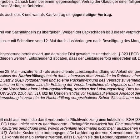
ergeben. Danach kann bei einem gegenseitigen Vertrag der Gläubiger einer fälligen
 vom Vertrag zurücktreten.
als auch des K und war als Kaufvertrag ein
gegenseitiger Vertrag.
to frei von Sachmängeln zu übergeben. Wegen der Lackschäden ist B dieser Verpfl
 das er mit Schreiben vom 12. Mai durch das Verlangen nach Beseitigung des Man
besserung bereit erklärt und damit die Frist gewahrt, ist unerheblich. § 323 I BGB s
hieden werden. Entscheidend ist dabei, dass der Leistungserfolg eingetreten ist. Di
28. Mai - unzutreffend - als ausreichende „Leistungshandlung vor Ablauf der gesetz
stituts der
Nacherfüllung
besteht darin, einerseits dem Verkäufer im Rahmen eine
 1 Satz 2 BGB) vorzunehmen und so eine Rückabwicklung des Vertrags zu vermeiden
erischen Konzeption also die Erfüllung der Verkäuferpflichten durchgesetzt und e
r die Vornahme einer Leistungshandlung, sondern der Leistungserfolg.
Dies ha
 NJW 2020, 2104 Rn. 51).
[32] Im Übrigen
ist das vor Fristablauf erfolgte Angebot d
rsuchung ist zwar ein der Nacherfüllung vorgeschalteter Schritt. Sie stellt aber n
itt nicht aus, wenn die damit verbundene Pflichtverletzung
unerheblich
ist. BGH [3
 BGH eine - nicht starr zu handhabende - Richtgröße entwickelt hat. Eine unerheb
m Kaufpreis geringfügig sind, wovon jedenfalls regelmäßig nicht mehr auszugehen
. 47).
Welche Kosten eine ordnungsgemäße Lackierung des von K erworbenen Neuwag
 Es konnte deshalb erwartet werden, dass B, wenn sie die Lackierungsmangel für un