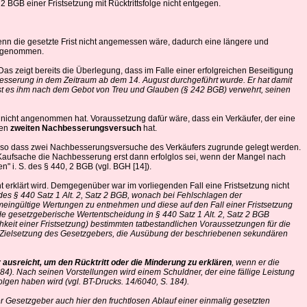
 BGB einer Fristsetzung mit Rücktrittsfolge nicht entgegen.
 wenn die gesetzte Frist nicht angemessen wäre, dadurch eine längere und
vorgenommen.
 Das zeigt bereits die Überlegung, dass im Falle einer erfolgreichen Beseitigung
hbesserung in dem Zeitraum ab dem 14. August durchgeführt wurde. Er hat damit
ist es ihm nach dem Gebot von Treu und Glauben (§ 242 BGB) verwehrt, seinen
nicht angenommen hat. Voraussetzung dafür wäre, dass ein Verkäufer, der eine
nen
zweiten Nachbesserungsversuch
hat.
 so dass zwei Nachbesserungsversuche des Verkäufers zugrunde gelegt werden.
 Kaufsache die Nachbesserung erst dann erfolglos sei, wenn der Mangel nach
" i. S. des § 440, 2 BGB (vgl. BGH [14]).
t erklärt wird. Demgegenüber war im vorliegenden Fall eine Fristsetzung nicht
t des § 440 Satz 1 Alt. 2, Satz 2 BGB, wonach bei Fehlschlagen der
meingültige Wertungen zu entnehmen und diese auf den Fall einer Fristsetzung
de gesetzgeberische Wertentscheidung in § 440 Satz 1 Alt. 2, Satz 2 BGB
hkeit einer Fristsetzung) bestimmten tatbestandlichen Voraussetzungen für die
er Zielsetzung des Gesetzgebers, die Ausübung der beschriebenen sekundären
 ausreicht, um den Rücktritt oder die Minderung zu erklären
, wenn er die
184). Nach seinen Vorstellungen wird einem Schuldner, der eine fällige Leistung
lgen haben wird (vgl. BT-Drucks. 14/6040, S. 184).
r Gesetzgeber auch hier den fruchtlosen Ablauf einer einmalig gesetzten