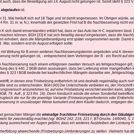
uch, dass die Beseitigung am 14. August nicht gelungen ist. Somit steht § 323 V 2
s abgelaufen
ist.
 zum 31. Mai beläuft sich auf 18 Tage und ist damit angemessen. Im Übrigen würde,
Rn. 31 m. w. N.). Innerhalb der gesetzten Frist hat B die Nachbesserung nicht 
 K sich damit einverstanden erklärt hat, dass er das Auto bei H-C reparieren lässt.
 machen können. BGH [33] K hat sich
freiwillig darauf eingelassen, dass die Nac
egen erhoben, dass die Mängelbeseitigung erst später vorgenommen wurde. Damit 
. Mai, sondern erst im August erfolgen sollte.
 mit Wirkung für B einen weiteren Nachbesserungstermin angeboten und K diesen 
erung nicht gelungen ist, - entsprechend dem Vorbringen der B - ein Recht auf ei
achbesserung nach einem erfolglosen zweiten Versuch als fehlgeschlagen gilt,
rtung des § 440, 2 BGB dahin auszulegen, dass bei Lieferung einer mangelhaften
 des § 323 I BGB bedeute bei kaufrechtlichen Mängeln dasselbe wie „fehlgeschlagen
rifft, in denen eine Fristsetzung entbehrlich ist und deshalb regelmäßig auch nich
 Fälle sind zu unterscheiden. BGH [40] Die Unterschiede
verbieten es, der Vorschrif
ngsversuch anzunehmen ist, auf eine Fristsetzung verzichtet werden kann, allge
B, 79. Aufl., § 323 Rn. 16). Denn hierdurch würde die einen Sonderfall betreffen
leich die nur für die jeweilige Variante (Fristsetzungserfordernis oder Entbehrlic
chbesserung in unzulässiger Weise kumuliert und dem Käufer dadurch, entgegen d
end gemachten Mängel die
einmalige fruchtlose Fristsetzung durch den Gläubiger
mehr für zweckmäßig erachtet (vgl. BGHZ 162, 219, 221 f.; BT-Drucks. 14/6040, S. 
stung ausreichend vor Augen geführt, dass ein weiteres Ausbleiben der Leistung Fo
herfüllung abweichende (Fristsetzungs-)Anforderungen zu stellen. Vielmehr hat de