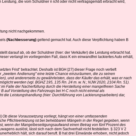
 Leistung, die vom Schuldner n icht oder nicht vertragsgemäß erbracht wird,
ichtung nicht nachgekommen.
gels
(Nachbesserung)
geltend gemacht hat. Auch diese Verpflichtung haben B
tellt darauf ab, ob der Schuldner (hier: der Verkäufer) die Leistung erbracht hat.
eser verlangt im vorliegenden Fall, dass K ein einwandfrei lackiertes Auto erhält,
ten Frist“ betrachtet. Deshalb ist BGH [27] dieser Frage noch vertieft
r „zweiten Andienung" eine letzte Chance einzuräumen, die zu seinen
), und andererseits zu gewährleisten, dass der Käufer das erhält, was er nach
rmöglicht werden (vgl. BGHZ 195, 135 Rn. 24 m. w. N.; NJW 2020, 2104 Rn. 51).
t im Falle der Nacherfüllung durch die Herstellung einer mangelfreien Sache
er B auf Vorstellung des Fahrzeugs bei H-C noch nicht einmal als
icht die Leistungshandlung (hier: Durchführung von Lackierungsarbeiten) dar,
3]
Ob
diese Voraussetzung vorliegt, hängt von einer umfassenden
liche Pflichtverletzung ist bei behebbaren Mängeln in der Regel gegeben, wenn
 ist, wenn der Mangelbeseitigungsaufwand einen Betrag von fünf Prozent des
ens auslöst, lässt sich nach dem Sachverhalt nicht feststellen. § 323 V 2
erheblich hält, sich darauf beruft. B hat drei Einwände erhoben, nicht jedoch