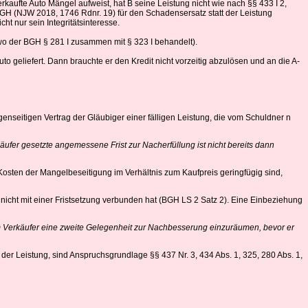
erkaufte Auto Mängel aufweist, hat B seine Leistung nicht wie nach §§ 433 I 2,
 BGH (NJW 2018, 1746 Rdnr. 19) für den Schadensersatz statt der Leistung
ht nur sein Integritätsinteresse.
4], wo der BGH § 281 I zusammen mit § 323 I behandelt).
to geliefert. Dann brauchte er den Kredit nicht vorzeitig abzulösen und an die A-
nseitigen Vertrag der Gläubiger einer fälligen Leistung, die vom Schuldner n
ufer gesetzte angemessene Frist zur Nacherfüllung ist nicht bereits dann
e Kosten der Mangelbeseitigung im Verhältnis zum Kaufpreis geringfügig sind,
cht mit einer Fristsetzung verbunden hat (BGH LS 2 Satz 2). Eine Einbeziehung
dem Verkäufer eine zweite Gelegenheit zur Nachbesserung einzuräumen, bevor er
r Leistung, sind Anspruchsgrundlage §§ 437 Nr. 3, 434 Abs. 1, 325, 280 Abs. 1,