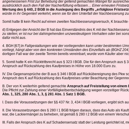
angemessenen Frist zur Behebung der geltend gemachten Mängel für ausreichend e
ausdrücklich auch den Fall der Nacherfüllung erfassen… Einer erneuten Fristset
Wertung des § 440, 2 BGB in die Auslegung des Begriffs „erfolglose Fristset
würde in ihr Gegenteil verkehrt, wenn sie für den Unterfall der Nachbesserung z
Somit hatte B kein Recht auf einen zweiten Nachbesserungsversuch, K brauchte
d) Entgegen der Ansicht der B hat das Einverständnis des K mit der Nachbesseru
zu stellen; er ist nur bei dahingehenden unzweideutigem Verhalten oder bei s
dafür nicht aus.
4. BGH [67]
In Fallgestaltungen wie der vorliegenden kann unter bestimmten Ums
vorliegt, hängt aber von den konkreten Umständen des Einzelfalls ab (BGHZ 204,
dortigen Fall war der zweite Termin bereits vereinbart, wurde vom Käufer aber n
5. Somit hatte K ein Rücktrittsrecht aus § 323 I BGB. Die für den Anspruch aus § 
Anspruch auf Rückzahlung des Kaufpreises in Höhe von 18.000 Euro zu.
IV. Die Gegenansprüche der B aus § 346 I BGB auf Rückübereignung des Pkw so
Anspruch des K auf Rückzahlung des Kaufpreises unter Beachtung der Gegenrech
B. Der von K weiterhin geltend gemachte
Anspruch auf Freistellung von einem
Die Pflicht zur Zahlung einer Vorfälligkeitsentschädigung wegen vorzeitiger Rüc
Abs. 1, 325, 280 Abs. 1, 3, § 281 Abs. 1 Satz 1 BGB.
I. Dass die Voraussetzungen der §§ 437 Nr. 3, 434 I BGB vorliegen, ergibt sich 
II. Die Voraussetzungen des § 280 I 1 BGB folgen daraus, dass das Auto als Kauf
war, die Lackiermängel zu beheben, ist gemäß § 280 I 2 BGB von einem Versch
III. Falls der Anspruch des K auf Schadensersatz statt der Leistung gerichtet is