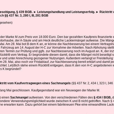
eseitigung, § 439 BGB.
►
Leistungshandlung und Leistungserfolg.
►
Rücktritt 
 §§ 437 Nr. 3, 280 I, III, 281 BGB
gesehen)
 Marke M zum Preis von 18.000 Euro. Den bar gezahlten Kaufpreis finanzierte er 
Motorhaube, der A-Säule und am Heck deutliche Lackiermängel aufweise. Die Mäng
1. Mai. Am 28. Mai bot B dem K an, er könne die Nachbesserung bei einem Vertrag
as Fahrzeug am 14. August der H-C zur Vornahme der Arbeiten. Nach Abholung stell
teren Termin zur Prüfung und ggfs. zur Nachbesserung noch im August an. K, der i
tritt vom Vertrag. Er begründete diesen damit, dass die Mängel nicht beseitigt s
w und unter Anrechnung gezogener Nutzungen. Außerdem verlangt er Freistellun
m 28. Mai, also noch vor Fristablauf, zur Nachbesserung bereit erklärt und damit je
zichtet. Letztlich stehe einem Rücktritt entgegen, dass K den von H-C angebotene
es K begründet?
tritt vom Kaufvertrag
wegen eines Sachmangels
(§§ 437 Nr. 2, 434 I, 323 I, 34
fang Mai geschlossen. Kaufgegenstand war ein Neuwagen der Marke M.
) einen
Sachmangel
aufweisen. Von den verschiedenen Fällen des
§ 434 I BGB,
d
ondere Verwendungsmöglichkeit wurde zwischen K und B nicht getroffen. Nach § 43
Sache erwarten kann. Dazu gehört bei einem fabrikneuen Pkw eine einwandfreie Lack