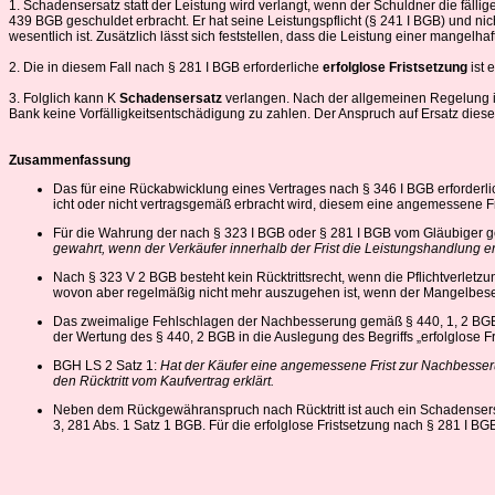
1. Schadensersatz statt der Leistung wird verlangt, wenn der Schuldner die fällig
439 BGB geschuldet erbracht. Er hat seine Leistungspflicht (§ 241 I BGB) und ni
wesentlich ist. Zusätzlich lässt sich feststellen, dass die Leistung einer mangelh
2. Die in diesem Fall nach § 281 I BGB erforderliche
erfolglose Fristsetzung
ist 
3. Folglich kann K
Schadensersatz
verlangen. Nach der allgemeinen Regelung in 
Bank keine Vorfälligkeitsentschädigung zu zahlen. Der Anspruch auf Ersatz dieser
Zusammenfassung
Das für eine Rückabwicklung eines Vertrages nach § 346 I BGB erforderli
icht oder nicht vertragsgemäß erbracht wird, diesem eine angemessene Fr
Für die Wahrung der nach § 323 I BGB oder § 281 I BGB vom Gläubiger ge
gewahrt, wenn der Verkäufer innerhalb der Frist die Leistungshandlung er
Nach § 323 V 2 BGB besteht kein Rücktrittsrecht, wenn die Pflichtverletzu
wovon aber regelmäßig nicht mehr auszugehen ist, wenn der Mangelbesei
Das zweimalige Fehlschlagen der Nachbesserung gemäß § 440, 1, 2 BGB i
der Wertung des § 440, 2 BGB in die Auslegung des Begriffs „erfolglose Fr
BGH LS 2 Satz 1:
Hat der Käufer eine angemessene Frist zur Nachbesserun
den Rücktritt vom Kaufvertrag erklärt.
Neben dem Rückgewähranspruch nach Rücktritt ist auch ein Schadensersat
3, 281 Abs. 1 Satz 1 BGB. Für die erfolglose Fristsetzung nach § 281 I B