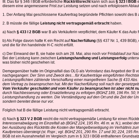
III. Das für § 346 I BGB erforderliche
Rücktrittsrecht
kann sich aus
§ 323 I BGB
diesem eine angemessene Frist zur Leistung setzen und nach erfolglosem Ablauf
1. Der Anfang Mai geschlossene Kaufvertrag begründete Pflichten sowohl des B 
2. B müsste die fällige
Leistung nicht vertragsgemäß erbracht
haben.
a) Nach
§ 433 I 2 BGB
war B als Verkäuferin verpflichtet, dem Käufer K das Au
b) Als Folge davon hatte K ein Recht auf
Nacherfüllung
(§§ 437 Nr. 1, 439 BGB),
und die für ihn handelnde H-C nicht erfüllt.
c) Der Einwand der B, sie habe sich am 28. Mai, also noch vor Fristablauf zur Nach
Bei der Leistung kann zwischen
Leistungshandlung und Leistungserfolg
untersc
was bisher nicht geschehen ist.
Demgegenüber hatte im Originalfall das OLG als Vorinstanz das Angebot der B vom 
nachgegangen:
Der Sinn und Zweck des…für Kaufverträge eingeführten Rechtsin
Leistungspflichten zählende Verschaffung einer mangelfreien Sache (§ 433 Abs.
dem Vertrag zu beanspruchen hat. Mit der Nacherfüllung soll nach der gesetzgeb
Vom Verkäufer geschuldet und vom Käufer zu beanspruchen ist aber nicht nu
durch Nachbesserung oder Ersatzlieferung zu erfolgen (BGHZ 189, 196 Rn. 50;
Leistungshandlung zu werten. Die Verständigung auf den Ort und die Zeit der Unte
sondern bereitet diese nur vor.
Folglich hat B die fällige Leistung nicht vertragsgemäß erbracht.
d) Nach
§ 323 V 2 BGB
reicht die nicht vertragsgemäße Leistung für einen Rücktr
Interessenabwägung im Einzelfall ab (BGHZ 224, 195 Rn. 46 m. w. N.), wobei der
bei Ausübung des Rücktritts die Kosten der Mangelbeseitigung im Verhältnis zu
Kaufpreises übersteigt (st. Rspr.; vgl. BGHZ 201, 290 Rn. 17 und 30; 224, 195 Rn
BGB ist ein Ausnahmefall im Vergleich zum in § 323 I BGB enthaltenen Grundsatz.