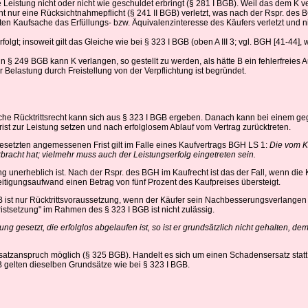
e Leistung nicht oder nicht wie geschuldet erbringt (§ 281 I BGB). Weil das dem K v
cht nur eine Rücksichtnahmepflicht (§ 241 II BGB) verletzt, was nach der Rspr. des
aften Kaufsache das Erfüllungs- bzw. Äquivalenzinteresse des Käufers verletzt und nic
erfolgt; insoweit gilt das Gleiche wie bei § 323 I BGB (oben A III 3; vgl. BGH [41-4
§ 249 BGB kann K verlangen, so gestellt zu werden, als hätte B ein fehlerfreies Au
 Belastung durch Freistellung von der Verpflichtung ist begründet.
che Rücktrittsrecht kann sich aus § 323 I BGB ergeben. Danach kann bei einem gege
ist zur Leistung setzen und nach erfolglosem Ablauf vom Vertrag zurücktreten.
setzten angemessenen Frist gilt im Falle eines Kaufvertrags BGH LS 1:
Die vom Kä
bracht hat; vielmehr muss auch der Leistungserfolg eingetreten sein.
ng unerheblich ist. Nach der Rspr. des BGH im Kaufrecht ist das der Fall, wenn di
tigungsaufwand einen Betrag von fünf Prozent des Kaufpreises übersteigt.
st nur Rücktrittsvoraussetzung, wenn der Käufer sein Nachbesserungsverlangen ni
istsetzung" im Rahmen des § 323 I BGB ist nicht zulässig.
g gesetzt, die erfolglos abgelaufen ist, so ist er grundsätzlich nicht gehalten, 
zanspruch möglich (§ 325 BGB). Handelt es sich um einen Schadensersatz statt de
GB gelten dieselben Grundsätze wie bei § 323 I BGB.