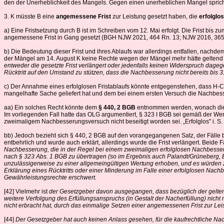
den der Unerheblichkeit des Mangels. Gegen einen unerheblichen Mangel spricht a
3. K müsste B eine
angemessene Frist
zur Leistung gesetzt haben, die
erfolglo
a) Eine Fristsetzung durch B ist im Schreiben vom 12. Mai erfolgt. Die Frist bis
angemessene Frist in Gang gesetzt (BGH NJW 2021, 464 Rn. 13; NJW 2016, 3654 
b) Die Bedeutung dieser Frist und ihres Ablaufs war allerdings entfallen, nachdem
der Mängel am 14. August K keine Rechte wegen der Mängel mehr hätte geltend
entweder die gesetzte Frist verlängert oder jedenfalls keinen Widerspruch dag
Rücktritt auf den Umstand zu stützen, dass die Nachbesserung nicht bereits bis 31
c) Der Annahme eines erfolglosen Fristablaufs könnte entgegenstehen, dass H-C
mangelhafte Sache geliefert hat und dem bei einem ersten Versuch die Nachbess
aa) Ein solches Recht könnte dem
§ 440, 2 BGB
entnommen werden, wonach die N
Im vorliegenden Fall hatte das OLG argumentiert, § 323 I BGB sei gemäß der We
zweimaligem Nachbesserungsversuch nicht beseitigt worden sei. „Erfolglos" i. S.
bb) Jedoch bezieht sich § 440, 2 BGB auf den vorangegangenen Satz, der Fälle bet
entbehrlich und wurde auch erklärt, allerdings wurde die Frist verlängert. Beide
Nachbesserung, die in der Regel bei einem zweimaligen erfolglosen Nachbesseru
nach § 323 Abs. 1 BGB zu übertragen (so im Ergebnis auch Palandt/Grüneberg, BG
unzulässigerweise zu einer allgemeingültigen Wertung erhoben, und es würden zug
Erklärung eines Rücktritts oder einer Minderung im Falle einer erfolglosen Na
Gewährleistungsrechte erschwert.
[42] Vielmehr ist
der Gesetzgeber davon ausgegangen, dass bezüglich der gelt
weitere Verfolgung des Erfüllungsanspruchs (in Gestalt der Nacherfüllung) nicht 
nicht erbracht hat, durch das einmalige Setzen einer angemessenen Frist zur Lei
[44]
Der Gesetzgeber hat auch keinen Anlass gesehen, für die kaufrechtliche Nac