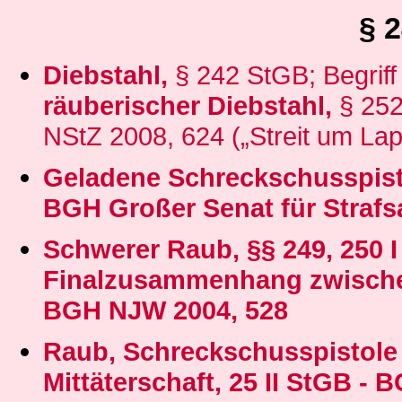
§ 
Diebstahl,
§ 242 StGB; Begriff
räuberischer Diebstahl,
§ 252
NStZ 2008, 624 („Streit um Lap
Geladene Schreckschusspistol
BGH Großer Senat für Strafs
Schwerer
Raub, §§ 249, 250 I 
Finalzusammenhang zwisch
BGH NJW 2004, 528
Raub, Schreckschusspistole al
Mittäterschaft, 25 II StGB
- B